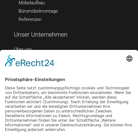
Möbelaufbau
Büromöbelmontage
Referenzen
Unser Unternehmen
Über uns
Kontakt
Impressum
Datenschutz
Kontaktieren Sie uns
Bramwaldweg 14, 13589 Berlin
0176 40257921
info@dh-kuechenmontage.de